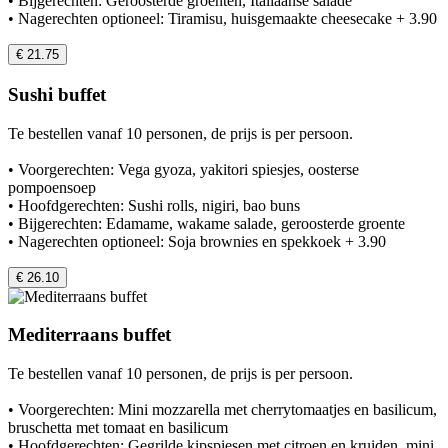
• Bijgerechten: Geroosterde groenten, Italiaanse salade
• Nagerechten optioneel: Tiramisu, huisgemaakte cheesecake + 3.90
€ 21.75
Sushi buffet
Te bestellen vanaf 10 personen, de prijs is per persoon.
• Voorgerechten: Vega gyoza, yakitori spiesjes, oosterse
pompoensoep
• Hoofdgerechten: Sushi rolls, nigiri, bao buns
• Bijgerechten: Edamame, wakame salade, geroosterde groente
• Nagerechten optioneel: Soja brownies en spekkoek + 3.90
€ 26.10
Mediterraans buffet
Te bestellen vanaf 10 personen, de prijs is per persoon.
• Voorgerechten: Mini mozzarella met cherrytomaatjes en basilicum,
bruschetta met tomaat en basilicum
• Hoofdgerechten: Gegrilde kipspiesen met citroen en kruiden, mini