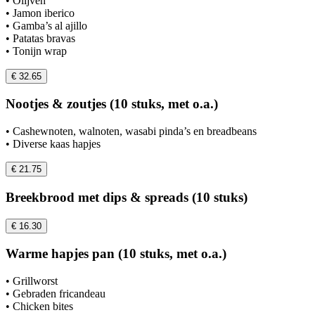
• Olijven
• Jamon iberico
• Gamba’s al ajillo
• Patatas bravas
• Tonijn wrap
€ 32.65
Nootjes & zoutjes (10 stuks, met o.a.)
• Cashewnoten, walnoten, wasabi pinda’s en breadbeans
• Diverse kaas hapjes
€ 21.75
Breekbrood met dips & spreads (10 stuks)
€ 16.30
Warme hapjes pan (10 stuks, met o.a.)
• Grillworst
• Gebraden fricandeau
• Chicken bites