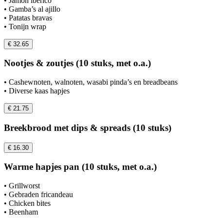
• Jamon iberico
• Gamba’s al ajillo
• Patatas bravas
• Tonijn wrap
€ 32.65
Nootjes & zoutjes (10 stuks, met o.a.)
• Cashewnoten, walnoten, wasabi pinda’s en breadbeans
• Diverse kaas hapjes
€ 21.75
Breekbrood met dips & spreads (10 stuks)
€ 16.30
Warme hapjes pan (10 stuks, met o.a.)
• Grillworst
• Gebraden fricandeau
• Chicken bites
• Beenham