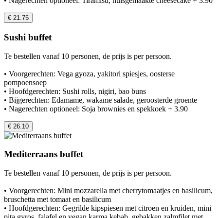
• Nagerechten optioneel: Tiramisu, huisgemaakte cheesecake + 3.90
€ 21.75
Sushi buffet
Te bestellen vanaf 10 personen, de prijs is per persoon.
• Voorgerechten: Vega gyoza, yakitori spiesjes, oosterse
pompoensoep
• Hoofdgerechten: Sushi rolls, nigiri, bao buns
• Bijgerechten: Edamame, wakame salade, geroosterde groente
• Nagerechten optioneel: Soja brownies en spekkoek + 3.90
€ 26.10
Mediterraans buffet
Te bestellen vanaf 10 personen, de prijs is per persoon.
• Voorgerechten: Mini mozzarella met cherrytomaatjes en basilicum,
bruschetta met tomaat en basilicum
• Hoofdgerechten: Gegrilde kipspiesen met citroen en kruiden, mini
pita gyros, falafel en vegan karma kebab, gebakken zalmfilet met